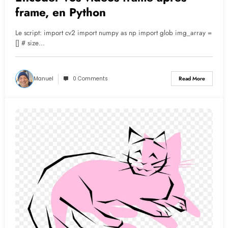
frame, en Python
Le script: import cv2 import numpy as np import glob img_array =
[] # size…
Manuel
0 Comments
Read More
3 années ago