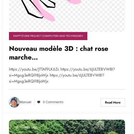
EMPTY3.ONE PROJECT COMPUTERS AND TECHNOLOGY
Nouveau modèle 3D : chat rose
marche…
https://youtu.be/JTTAf9LK6Zc https://youtu.be/6JULTEBVW8I?
si=Mgxg3eRQ98IjoWjx https://youtu.be/6JULTEBVW8I?
si=Mgxg3eRQ98IjoWjx
Manuel
0 Comments
Read More
3 années ago