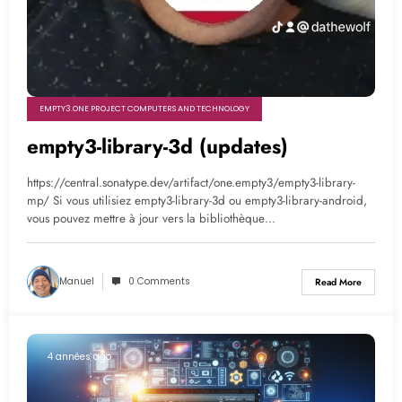
EMPTY3.ONE PROJECT COMPUTERS AND TECHNOLOGY
empty3-library-3d (updates)
https://central.sonatype.dev/artifact/one.empty3/empty3-library-
mp/ Si vous utilisiez empty3-library-3d ou empty3-library-android,
vous pouvez mettre à jour vers la bibliothèque…
Manuel
0 Comments
Read More
4 années ago