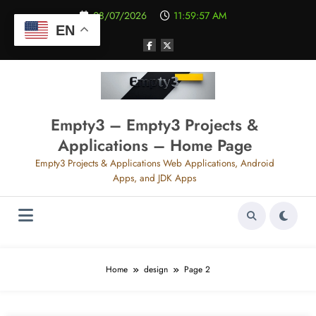
Aller
08/07/2026
11:59:58 AM
au
EN
contenu
Empty3 – Empty3 Projects &
Applications – Home Page
Empty3 Projects & Applications Web Applications, Android
Apps, and JDK Apps
Home
design
Page 2