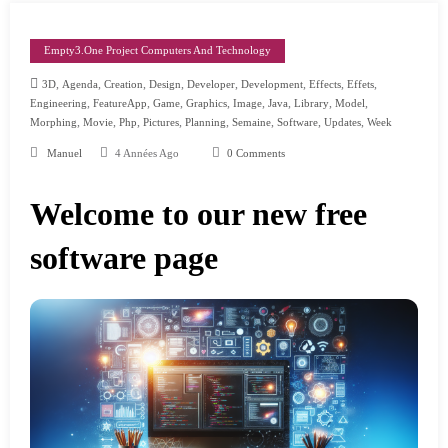
Empty3.one Project Computers And Technology
,
,
,
,
,
,
,
,
3D
Agenda
Creation
Design
Developer
Development
Effects
Effets
,
,
,
,
,
,
,
,
Engineering
FeatureApp
Game
Graphics
Image
Java
Library
Model
,
,
,
,
,
,
,
,
Morphing
Movie
Php
Pictures
Planning
Semaine
Software
Updates
Week
Manuel
4 Années Ago
0 Comments
Welcome to our new free
software page