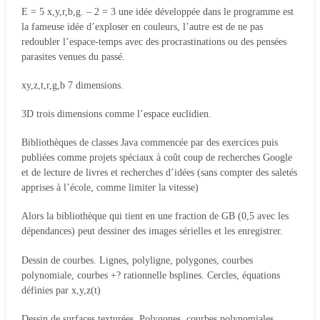
E = 5 x,y,r,b,g. – 2 = 3 une idée développée dans le programme est
la fameuse idée d’exploser en couleurs, l’autre est de ne pas
redoubler l’espace-temps avec des procrastinations ou des pensées
parasites venues du passé.
xy,z,t,r,g,b 7 dimensions.
3D trois dimensions comme l’espace euclidien.
Bibliothèques de classes Java commencée par des exercices puis
publiées comme projets spéciaux à coût coup de recherches Google
et de lecture de livres et recherches d’idées (sans compter des saletés
apprises à l’école, comme limiter la vitesse)
Alors la bibliothèque qui tient en une fraction de GB (0,5 avec les
dépendances) peut dessiner des images sérielles et les enregistrer.
Dessin de courbes. Lignes, polyligne, polygones, courbes
polynomiale, courbes +? rationnelle bsplines. Cercles, équations
définies par x,y,z(t)
Dessin de surfaces texturées. Polygones, courbes polynomiales,