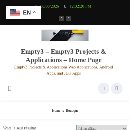
Aller
08/08/2026
12:32:20 PM
au
EN
contenu
Empty3 – Empty3 Projects &
Applications – Home Page
Empty3 Projects & Applications Web Applications, Android
Apps, and JDK Apps
Home
Boutique
Voici le seul résultat