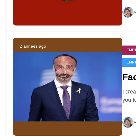
M
2 années ago
EMPT
EMPT
Fa
I cre
you t
M