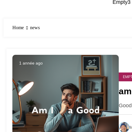
Empty3 
Home
news
1 année ago
EMPT
am 
Good
M