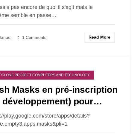
 sais pas encore de quoi il s'agit mais le
lème semble en passe…
Read More
anuel
1 Comments
Y3.ONE PROJECT COMPUTERS AND TECHNOLOGY
sh Masks en pré-inscription
n développement) pour
droid
s://play.google.com/store/apps/details?
e.empty3.apps.masks&pli=1