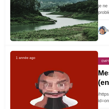
je ne
prob
M
1 année ago
EMPT
Me
(e
An
/http
id=on