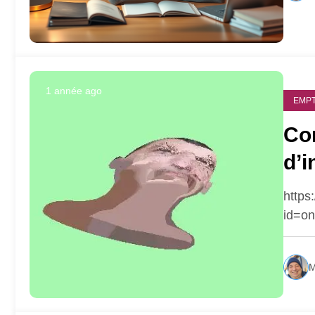
1 année ago
EMPT
Co
d’i
gr
https
id=o
M