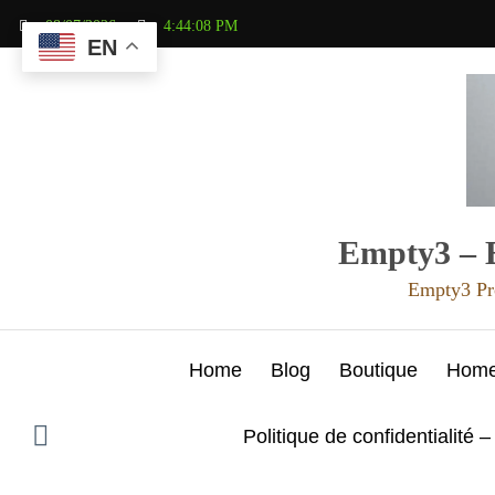
Aller
08/07/2026
4:44:09 PM
au
EN
contenu
Empty3 – E
Empty3 Pr
Home
Blog
Boutique
Hom
Politique de confidentialité –