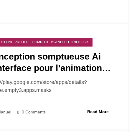
Y3.ONE PROJECT COMPUTERS AND TECHNOLOGY
nception somptueuse Ai
nterface pour l’animation
aphique (Morphing)
://play.google.com/store/apps/details?
ne.empty3.apps.masks
Read More
anuel
0 Comments