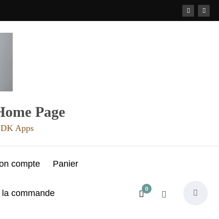
 Home Page
 JDK Apps
on compte
Panier
0
e la commande