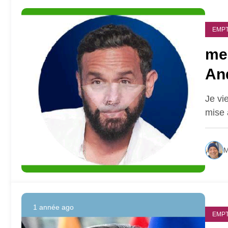
1 année ago
EMPT
me
An
Je vi
mise
M
1 année ago
EMPT