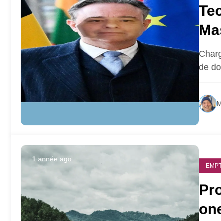
Tec
Ma
Charg
de do
M
1 année ago
EMPT
Pr
on