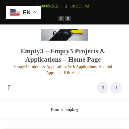
Aller
08/09/2026
1:01:53 PM
au
EN
contenu
Empty3 – Empty3 Projects &
Applications – Home Page
Empty3 Projects & Applications Web Applications, Android
Apps, and JDK Apps
Home
morphing