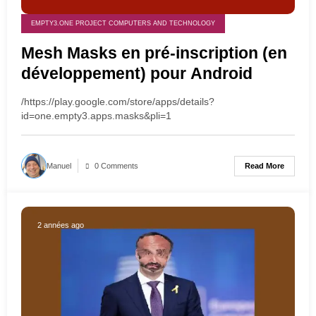
EMPTY3.ONE PROJECT COMPUTERS AND TECHNOLOGY
Mesh Masks en pré-inscription (en
développement) pour Android
/https://play.google.com/store/apps/details?
id=one.empty3.apps.masks&pli=1
Read More
Manuel
0 Comments
2 années ago