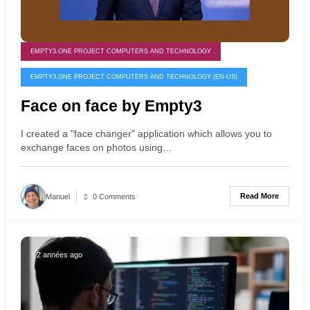
EMPTY3.ONE PROJECT COMPUTERS AND TECHNOLOGY
EMPTY3.ONE PROJECT COMPUTERS AND TECHNOLOGY (EN-US)
Face on face by Empty3
I created a "face changer" application which allows you to
exchange faces on photos using…
Read More
Manuel
0 Comments
2 années ago