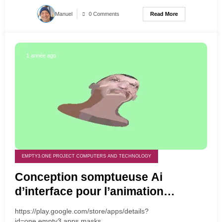
Read More
Manuel
0 Comments
1 année ago
EMPTY3.ONE PROJECT COMPUTERS AND TECHNOLOGY
Conception somptueuse Ai
d’interface pour l’animation
graphique (Morphing)
https://play.google.com/store/apps/details?
id=one.empty3.apps.masks