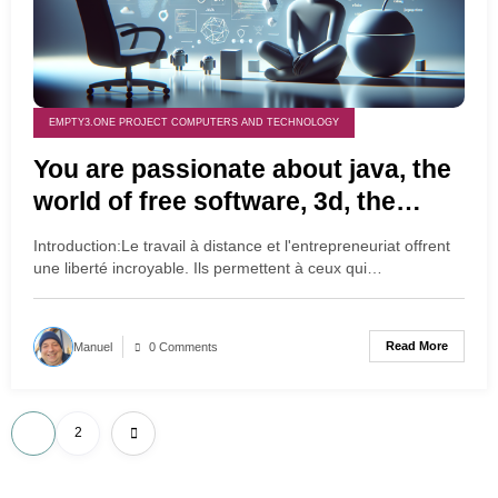
EMPTY3.ONE PROJECT COMPUTERS AND TECHNOLOGY
You are passionate about java, the
world of free software, 3d, the
creation of 3d scenes and videos
Introduction:Le travail à distance et l'entrepreneuriat offrent
interests you (empty3 brand)
une liberté incroyable. Ils permettent à ceux qui…
Read More
Manuel
0 Comments
Posts
1
2
pagination