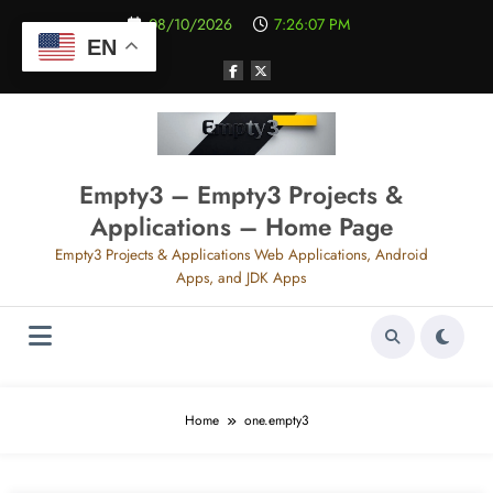
Aller
08/10/2026
7:26:07 PM
au
EN
contenu
Empty3 – Empty3 Projects &
Applications – Home Page
Empty3 Projects & Applications Web Applications, Android
Apps, and JDK Apps
Home
one.empty3