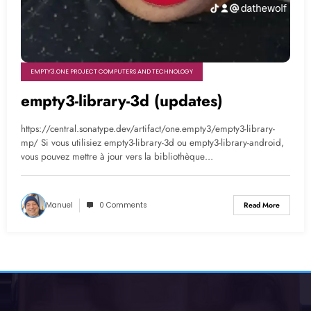
EMPTY3.ONE PROJECT COMPUTERS AND TECHNOLOGY
empty3-library-3d (updates)
https://central.sonatype.dev/artifact/one.empty3/empty3-library-
mp/ Si vous utilisiez empty3-library-3d ou empty3-library-android,
vous pouvez mettre à jour vers la bibliothèque…
Manuel
0 Comments
Read More