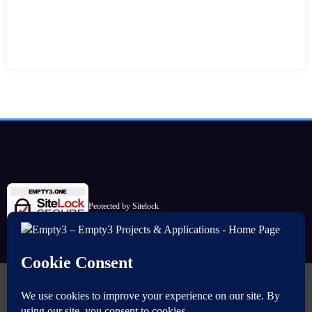
Peotected by Sitelock
Commencer
Sources
Télécharger (Maven)
ImageMaster
Mesh Masks
Simple Calculator