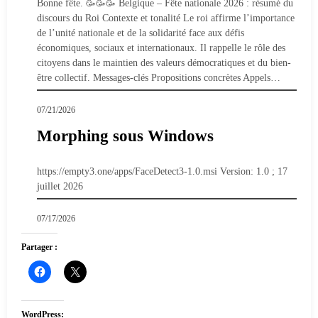
Bonne fête. 🥳🥳🥳 Belgique – Fête nationale 2026 : résumé du
discours du Roi Contexte et tonalité Le roi affirme l’importance
de l’unité nationale et de la solidarité face aux défis
économiques, sociaux et internationaux. Il rappelle le rôle des
citoyens dans le maintien des valeurs démocratiques et du bien-
être collectif. Messages-clés Propositions concrètes Appels…
07/21/2026
Morphing sous Windows
https://empty3.one/apps/FaceDetect3-1.0.msi Version: 1.0 ; 17
juillet 2026
07/17/2026
Partager :
WordPress: