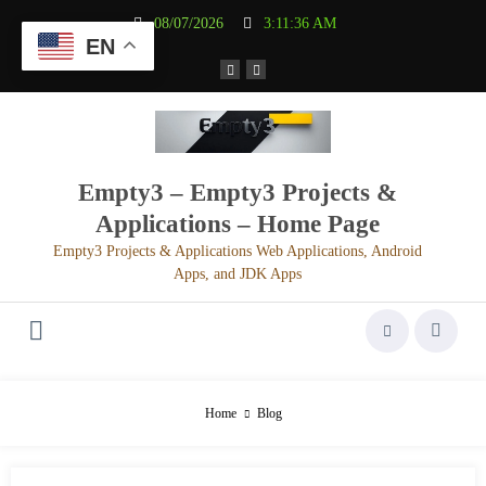
Aller
08/07/2026
3:11:36 AM
au
EN
contenu
Empty3 – Empty3 Projects &
Applications – Home Page
Empty3 Projects & Applications Web Applications, Android
Apps, and JDK Apps
Home
Blog