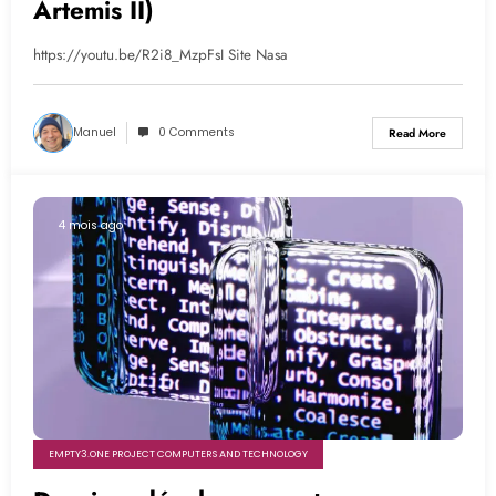
Artemis II)
https://youtu.be/R2i8_MzpFsI Site Nasa
Manuel
0 Comments
Read More
4 mois ago
EMPTY3.ONE PROJECT COMPUTERS AND TECHNOLOGY