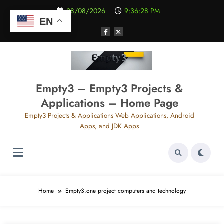
Aller
08/08/2026
9:36:28 PM
au
EN
contenu
Empty3 – Empty3 Projects &
Applications – Home Page
Empty3 Projects & Applications Web Applications, Android
Apps, and JDK Apps
Home
Empty3.one project computers and technology