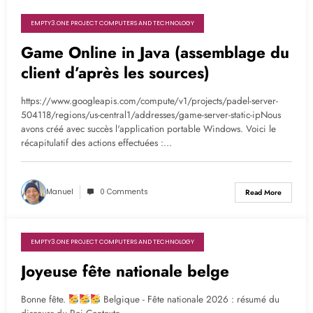
EMPTY3.ONE PROJECT COMPUTERS AND TECHNOLOGY
4 jours ago
Game Online in Java (assemblage du
client d’après les sources)
https://www.googleapis.com/compute/v1/projects/padel-server-
504118/regions/us-central1/addresses/game-server-static-ipNous
avons créé avec succès l'application portable Windows. Voici le
récapitulatif des actions effectuées :…
Manuel
0 Comments
Read More
EMPTY3.ONE PROJECT COMPUTERS AND TECHNOLOGY
3 semaines ago
Joyeuse fête nationale belge
Bonne fête.
Belgique - Fête nationale 2026 : résumé du