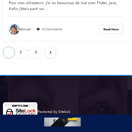
Pour mes utilisateurs. J'ai eu beaucoup de mal avec Flutter, Java,
Kotlin J'étais parti sur…
Manuel
0 Comments
Read More
Posts
…
1
2
5
pagination
Peotected by Sitelock