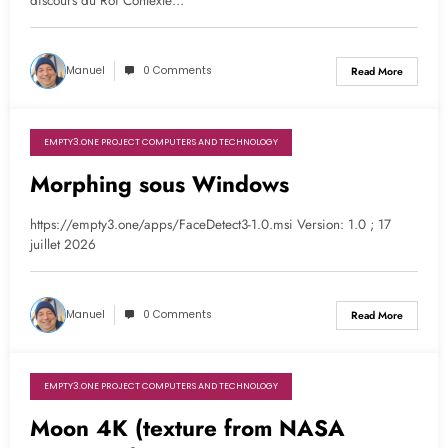
discours du Roi Contexte…
Manuel
0 Comments
Read More
EMPTY3.ONE PROJECT COMPUTERS AND TECHNOLOGY
3 semaines ago
Morphing sous Windows
https://empty3.one/apps/FaceDetect3-1.0.msi Version: 1.0 ; 17
juillet 2026
Manuel
0 Comments
Read More
EMPTY3.ONE PROJECT COMPUTERS AND TECHNOLOGY
2 mois ago
Moon 4K (texture from NASA