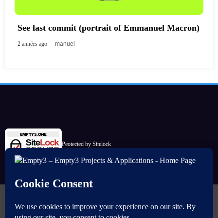
See last commit (portrait of Emmanuel Macron)
2 années ago
manuel
Peotected by Sitelock
Commencer
Sources
Télécharger (Maven)
ImageMaster
Mesh Masks
Simple Calculator