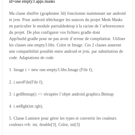
id=one.empty3.apps.masks
Ma classe zbuffer (graphisme 3d) fonctionne maintenant sur android
et jvm. Pour android télécharger les sources du projet Mesh Masks
en particulier le module partialdesktop à la racine de l’arborescence
du projet. De plus configurer vos fichiers gradle dont
App/build.gradle pour ne pas avoir d’erreur de compilation. Utiliser
les classes one.empty3.libs. Color et Image. Ces 2 classes assurent
une compatibilité possible entre android et jvm, par substitution de
code. Adaptations de code:
1. Image i = new one.empty3.libs.Image (File f);
2. i.saveFile(File f);
3. i.getBitmap() >> récupére l’objet android.graphics.Bitmap
4. i.setRgb(int rgb);
5. Classe Lumiere pour gérer les types et convertir les couleurs
couleurs rvb: int, double[3], Color, int[3]