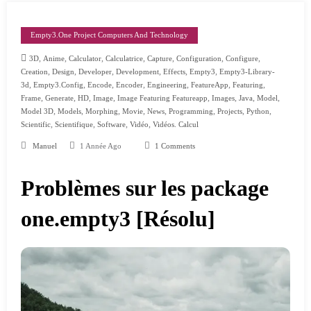
Empty3.one Project Computers And Technology
,
,
,
,
,
,
,
3D
Anime
Calculator
Calculatrice
Capture
Configuration
Configure
,
,
,
,
,
,
Creation
Design
Developer
Development
Effects
Empty3
Empty3-Library-
,
,
,
,
,
,
,
3d
Empty3.config
Encode
Encoder
Engineering
FeatureApp
Featuring
,
,
,
,
,
,
,
,
Frame
Generate
HD
Image
Image Featuring Featureapp
Images
Java
Model
,
,
,
,
,
,
,
,
Model 3D
Models
Morphing
Movie
News
Programming
Projects
Python
,
,
,
,
Scientific
Scientifique
Software
Vidéo
Vidéos. Calcul
Manuel
1 Année Ago
1 Comments
Problèmes sur les package
one.empty3 [Résolu]