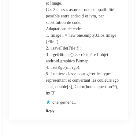
et Image.
Ces 2 classes assurent une compatibilité
possible entre android et jvm, par
substitution de code.
Adaptations de code:
1. Image i = new one.empty3.libs.Image
(File f);
2. i.saveFile(File f);
3. i.getBitmap() >> récupére l’objet
android.graphics.Bitmap
4. i.setRgb(int rgb);
5. Lumiere classe pour gérer les types
représentant et convertant les couleurs rgb
: int, double[3], Color(bonne question??),
int[3]
chargement…
Reply