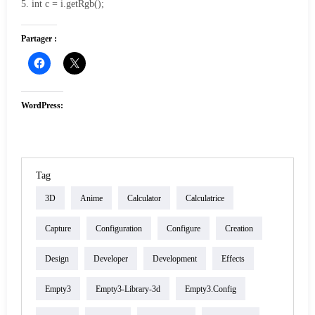
5. int c = i.getRgb();
Partager :
WordPress:
Tag
3D
Anime
Calculator
Calculatrice
Capture
Configuration
Configure
Creation
Design
Developer
Development
Effects
Empty3
Empty3-Library-3d
Empty3.config