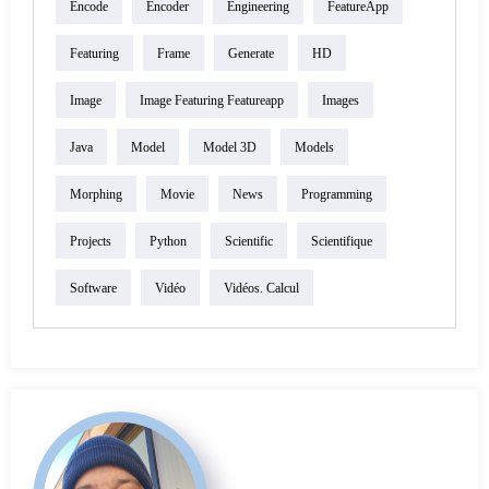
Encode
Encoder
Engineering
FeatureApp
Featuring
Frame
Generate
HD
Image
Image Featuring Featureapp
Images
Java
Model
Model 3D
Models
Morphing
Movie
News
Programming
Projects
Python
Scientific
Scientifique
Software
Vidéo
Vidéos. Calcul