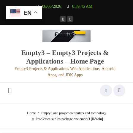
Aller
08/08/2026
6:39:46 AM
au
EN
contenu
Empty3 – Empty3 Projects &
Applications – Home Page
Empty3 Projects & Applications Web Applications, Android
Apps, and JDK Apps
Home
Empty3.one project computers and technology
Problèmes sur les package one.empty3 [Résolu]