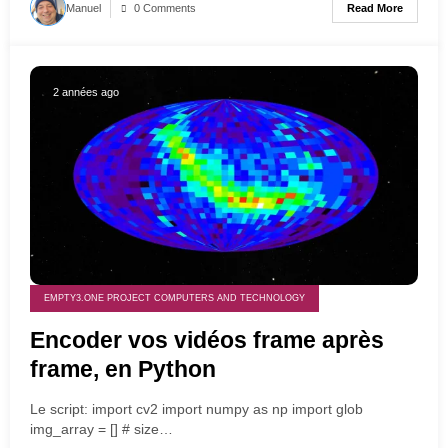
Read More
Manuel
0 Comments
2 années ago
EMPTY3.ONE PROJECT COMPUTERS AND TECHNOLOGY
Encoder vos vidéos frame après
frame, en Python
Le script: import cv2 import numpy as np import glob
img_array = [] # size…