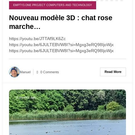
EMPTY3.ONE PROJECT COMPUTERS AND TECHNOLOGY
Nouveau modèle 3D : chat rose
marche…
https://youtu.be/JTTAf9LK6Zc
https://youtu.be/6JULTEBVW8I?si=Mgxg3eRQ98IjoWjx
https://youtu.be/6JULTEBVW8I?si=Mgxg3eRQ98IjoWjx
Read More
Manuel
0 Comments
3 années ago