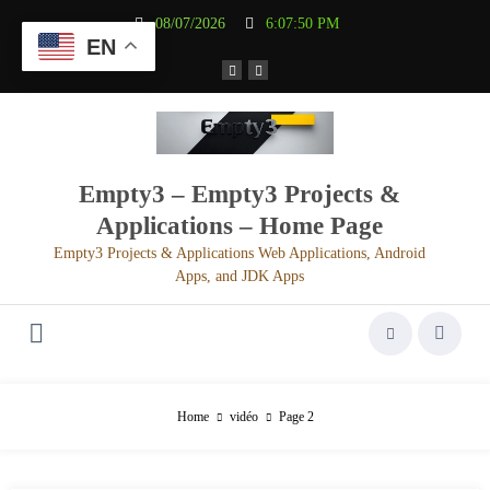
Aller
08/07/2026
6:07:51 PM
au
EN
contenu
Empty3 – Empty3 Projects &
Applications – Home Page
Empty3 Projects & Applications Web Applications, Android
Apps, and JDK Apps
Home
vidéo
Page 2